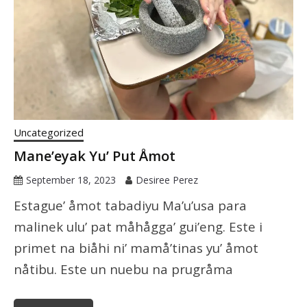
Uncategorized
Mane’eyak Yu’ Put Åmot
September 18, 2023
Desiree Perez
Estague’ åmot tabadiyu Ma’u’usa para
malinek ulu’ pat måhågga’ gui’eng. Este i
primet na biåhi ni’ mamå’tinas yu’ åmot
nåtibu. Este un nuebu na prugråma