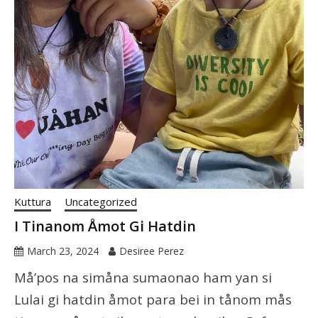
Kuttura
Uncategorized
I Tinanom Åmot Gi Hatdin
March 23, 2024
Desiree Perez
Må’pos na simåna sumaonao ham yan si
Lulai gi hatdin åmot para bei in tånom mås