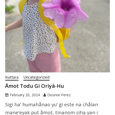
Kuttura
Uncategorized
Åmot Todu Gi Oriyå-Hu
February 20, 2024
Desiree Perez
Sigi ha’ humahånao yu’ gi este na chålan
mane’eyak put åmot, tinanom siha yan i