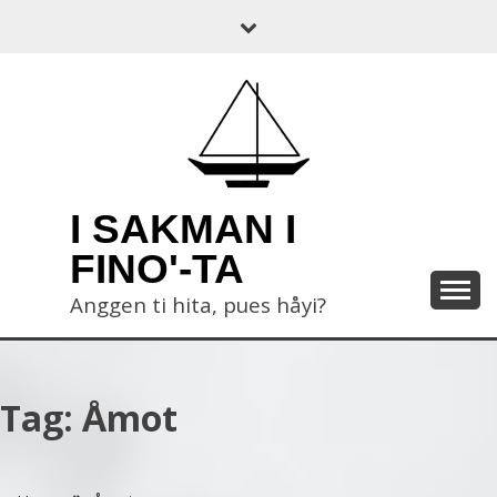
Skip
to
content
I SAKMAN I
FINO'-TA
Anggen ti hita, pues håyi?
Tag:
Åmot