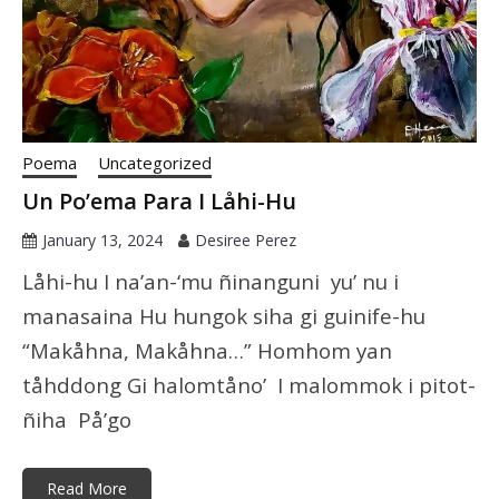
Poema
Uncategorized
Un Po’ema Para I Låhi-Hu
January 13, 2024
Desiree Perez
Låhi-hu I na’an-‘mu ñinanguni yu’ nu i
manasaina Hu hungok siha gi guinife-hu
“Makåhna, Makåhna…” Homhom yan
tåhddong Gi halomtåno’ I malommok i pitot-
ñiha På’go
Read More