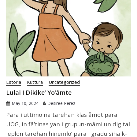
Estoria
Kuttura
Uncategorized
Lulai I Dikike’ Yo’åmte
May 10, 2024
Desiree Perez
Para i uttimo na tarehan klas åmot para
UOG, in få’tinas yan i grupun-måmi un digital
leplon tarehan hinemlo’ para i gradu siha k-