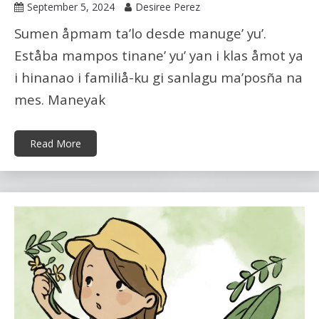
September 5, 2024
Desiree Perez
Sumen åpmam ta’lo desde manuge’ yu’.
Eståba mampos tinane’ yu’ yan i klas åmot ya
i hinanao i familiå-ku gi sanlagu ma’posña na
mes. Maneyak
Read More