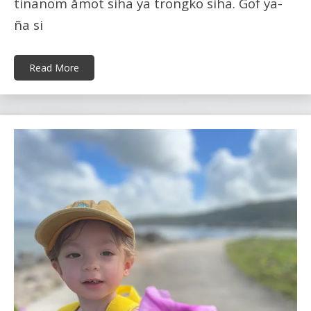
tinanom åmot siha ya trongko siha. Gof ya-
ña si
Read More