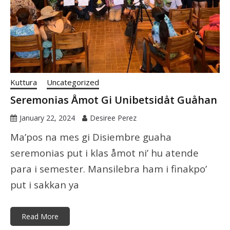
Kuttura
Uncategorized
Seremonias Åmot Gi Unibetsidåt Guåhan
January 22, 2024
Desiree Perez
Ma’pos na mes gi Disiembre guaha
seremonias put i klas åmot ni’ hu atende
para i semester. Mansilebra ham i finakpo’
put i sakkan ya
Read More