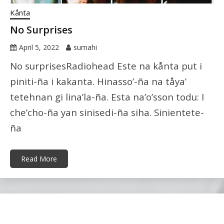
Kånta
No Surprises
April 5, 2022
sumahi
No surprisesRadiohead Este na kånta put i
piniti-ña i kakanta. Hinasso’-ña na tåya’
tetehnan gi lina’la-ña. Esta na’o’sson todu: I
che’cho-ña yan sinisedi-ña siha. Sinientete-
ña
Read More