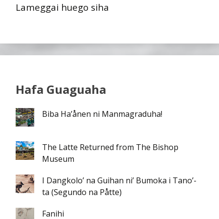
Lameggai huego siha
Hafa Guaguaha
Biba Ha’ånen ni Manmagraduha!
The Latte Returned from The Bishop
Museum
I Dangkolo’ na Guihan ni’ Bumoka i Tano’-
ta (Segundo na Påtte)
Fanihi