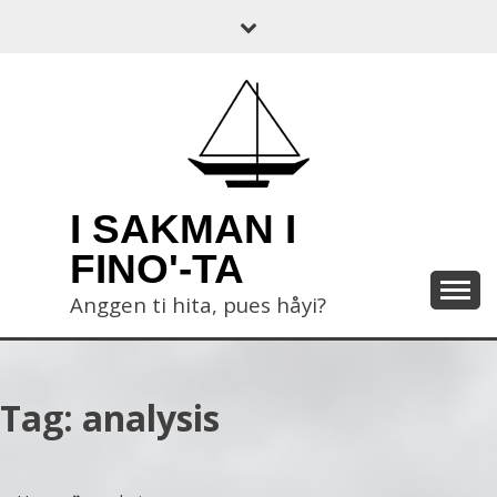
Skip
to
content
I SAKMAN I
FINO'-TA
Anggen ti hita, pues håyi?
Tag:
analysis