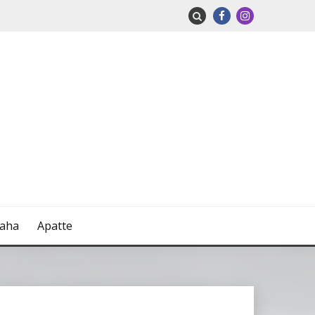
naha
Apatte