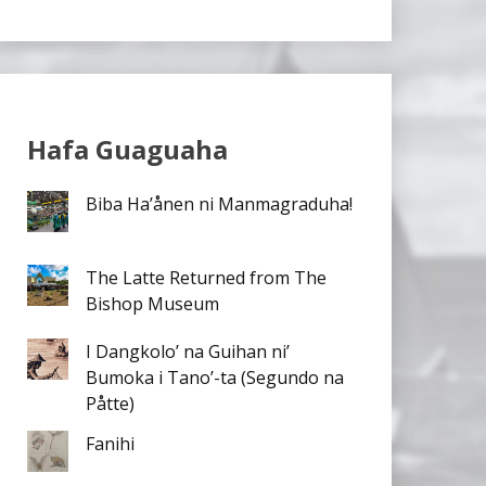
Hafa Guaguaha
Biba Ha’ånen ni Manmagraduha!
The Latte Returned from The
Bishop Museum
I Dangkolo’ na Guihan ni’
Bumoka i Tano’-ta (Segundo na
Påtte)
Fanihi