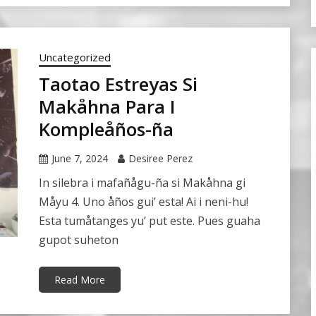
Uncategorized
Taotao Estreyas Si
Makåhna Para I
Kompleåños-ña
June 7, 2024
Desiree Perez
In silebra i mafañågu-ña si Makåhna gi
Måyu 4. Uno åños gui’ esta! Ai i neni-hu!
Esta tumåtanges yu’ put este. Pues guaha
gupot suheton
Read More