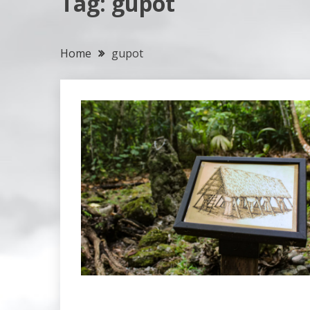
Tag:
gupot
Home
gupot