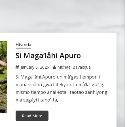
Historia
Si Maga’låhi Apuro
January 5, 2026
Michael Bevacqua
Si Maga’låhi Apuro un må’gas tiempon i
manansiånu giya Litekyan. Lumå’la’ gui’ gi i
mismo tiempo anai esta i taotao sanhiyong
ma sagåyi i tano’-ta,
Read More