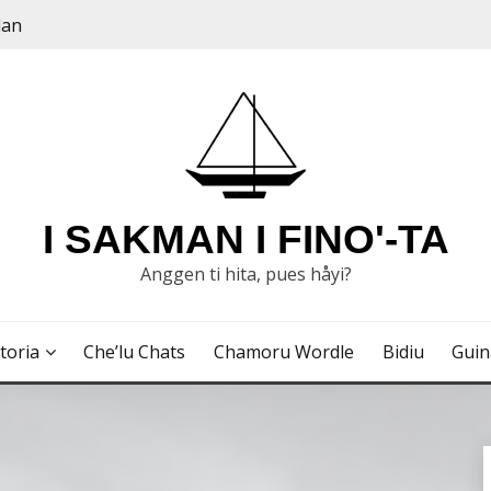
dan
I SAKMAN I FINO'-TA
Anggen ti hita, pues håyi?
toria
Che’lu Chats
Chamoru Wordle
Bidiu
Gui