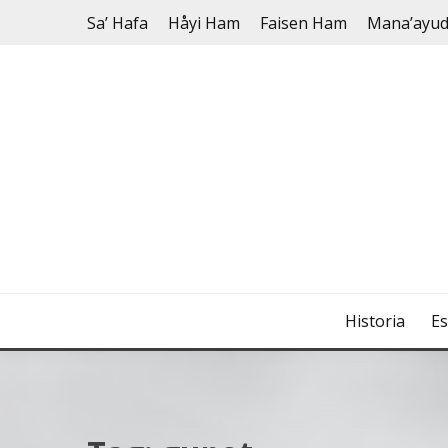
Skip
Sa’ Hafa
Håyi Ham
Faisen Ham
Mana’ayu
to
content
Historia
Es