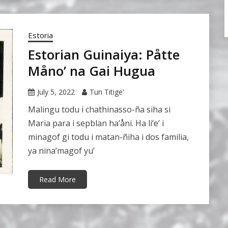
Estoria
Estorian Guinaiya: Påtte
Måno’ na Gai Hugua
July 5, 2022
Tun Titige'
Malingu todu i chathinasso-ña siha si
Maria para i sepblan ha’åni. Ha li’e’ i
minagof gi todu i matan-ñiha i dos familia,
ya nina’magof yu’
Read More