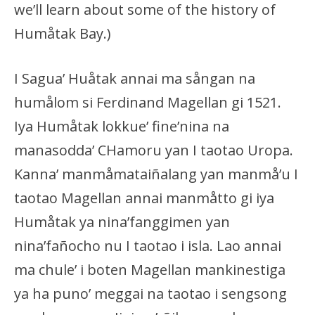
we’ll learn about some of the history of
Humåtak Bay.)
I Sagua’ Huåtak annai ma sångan na
humålom si Ferdinand Magellan gi 1521.
Iya Humåtak lokkue’ fine’nina na
manasodda’ CHamoru yan I taotao Uropa.
Kanna’ manmåmataiñalang yan manmå’u I
taotao Magellan annai manmåtto gi iya
Humåtak ya nina’fanggimen yan
nina’fañocho nu I taotao i isla. Lao annai
ma chule’ i boten Magellan mankinestiga
ya ha puno’ meggai na taotao i sengsong