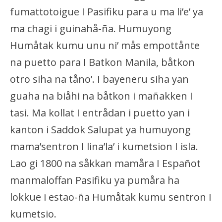
fumattotoigue I Pasifiku para u ma li’e’ ya
ma chagi i guinahå-ña. Humuyong
Humåtak kumu unu ni’ mås empottånte
na puetto para I Batkon Manila, båtkon
otro siha na tåno’. I bayeneru siha yan
guaha na biåhi na båtkon i mañakken I
tasi. Ma kollat I entrådan i puetto yan i
kanton i Saddok Salupat ya humuyong
mama’sentron I lina’la’ i kumetsion I isla.
Lao gi 1800 na såkkan mamåra I Españot
manmaloffan Pasifiku ya pumåra ha
lokkue i estao-ña Humåtak kumu sentron I
kumetsio.