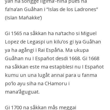
yan ha songge Iigima’-ñiha pues ha
fa’na’an Guåhan i “Islas de los Ladrones”
(Islan Mañakke’)
Gi 1565 na såkkan ha na’tacho si Miguel
Lopez de Legaspi un kilu’os gi iya Guåhan
ya ha agångi i Rai Espåña. Ma ukupa
Guåhan nu I Españot desdi 1668. Gi 1668
na såkkan este ma estapblesi nu I Españot
kumu un una lugåt annai para u fanma
po’lo ayu siha na CHamoru i
mana’åguguat.
Gi 1700 na såkkan mås meggai