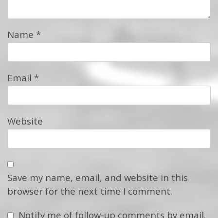
Name
*
Email
*
Website
Save my name, email, and website in this
browser for the next time I comment.
Notify me of follow-up comments by email.