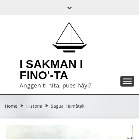
Skip
to
content
I SAKMAN I
FINO'-TA
Anggen ti hita, pues håyi?
Home
Historia
Sagua’ Humåtak