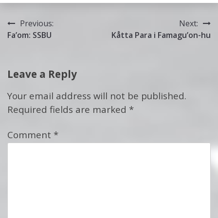
Post
Previous:
Next:
Fa’om: SSBU
Kåtta Para i Famagu’on-hu
navigation
Leave a Reply
Your email address will not be published.
Required fields are marked
*
Comment
*