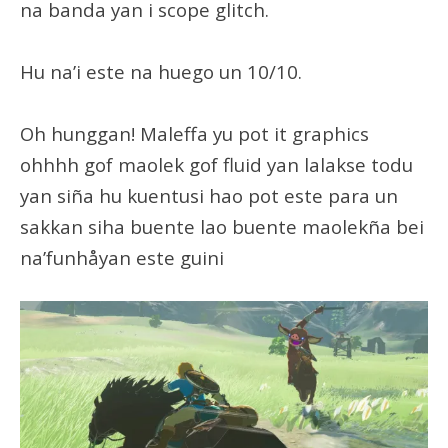
na banda yan i scope glitch.
Hu na’i este na huego un 10/10.
Oh hunggan! Maleffa yu pot it graphics
ohhhh gof maolek gof fluid yan lalakse todu
yan siña hu kuentusi hao pot este para un
sakkan siha buente lao buente maolekña bei
na’funhåyan este guini