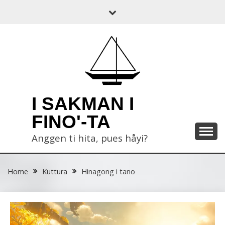
Skip
to
content
I SAKMAN I
FINO'-TA
Anggen ti hita, pues håyi?
Home
Kuttura
Hinagong i tano