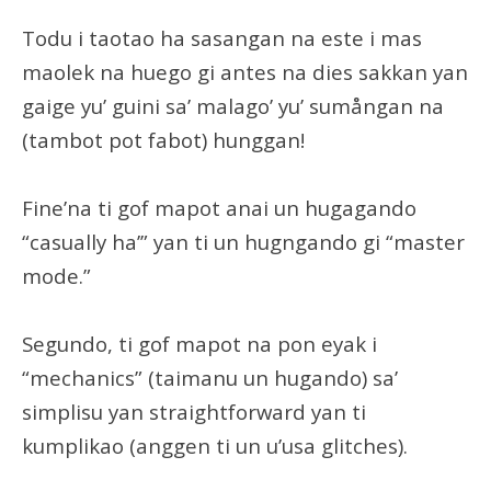
Todu i taotao ha sasangan na este i mas
maolek na huego gi antes na dies sakkan yan
gaige yu’ guini sa’ malago’ yu’ sumångan na
(tambot pot fabot) hunggan!
Fine’na ti gof mapot anai un hugagando
“casually ha’” yan ti un hugngando gi “master
mode.”
Segundo, ti gof mapot na pon eyak i
“mechanics” (taimanu un hugando) sa’
simplisu yan straightforward yan ti
kumplikao (anggen ti un u’usa glitches).