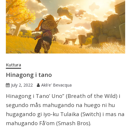
Kuttura
Hinagong i tano
July 2, 2022
Akli'e' Bevacqua
Hinagong i Tano’ Uno” (Breath of the Wild) i
segundo mås mahugando na huego ni hu
hugagando gi iyo-ku Tulaika (Switch) i mas na
mahugando Få’om (Smash Bros).