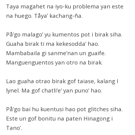
Taya magahet na iyo-ku problema yan este
na huego. Tåya’ kachang-ña.
På’go malago’ yu kumentos pot i birak siha.
Guaha birak ti ma kekesodda’ hao.
Mambabaila gi sanme’nan un guaife.
Manguenguentos yan otro na birak.
Lao guaha otrao birak gof taiase, kalang I
lynel. Ma gof chatli’e’ yan puno’ hao.
På’go bai hu kuentusi hao pot glitches siha.
Este un gof bonitu na paten Hinagong i
Tano’.