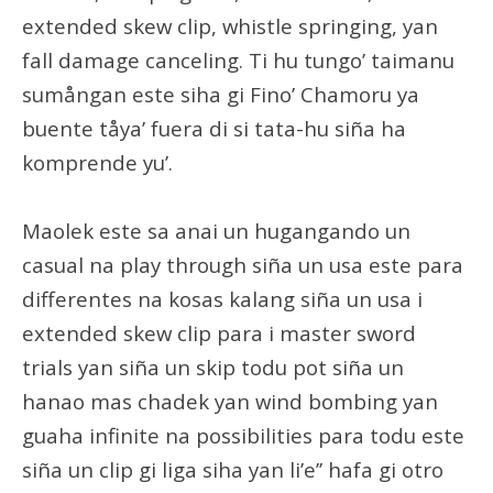
extended skew clip, whistle springing, yan
fall damage canceling. Ti hu tungo’ taimanu
sumångan este siha gi Fino’ Chamoru ya
buente tåya’ fuera di si tata-hu siña ha
komprende yu’.
Maolek este sa anai un hugangando un
casual na play through siña un usa este para
differentes na kosas kalang siña un usa i
extended skew clip para i master sword
trials yan siña un skip todu pot siña un
hanao mas chadek yan wind bombing yan
guaha infinite na possibilities para todu este
siña un clip gi liga siha yan li’e’’ hafa gi otro