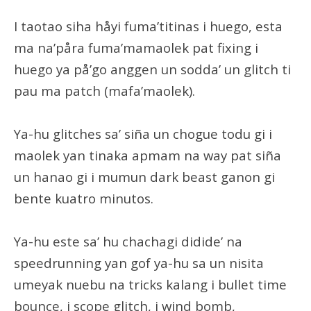
I taotao siha håyi fuma’titinas i huego, esta
ma na’påra fuma’mamaolek pat fixing i
huego ya på’go anggen un sodda’ un glitch ti
pau ma patch (mafa’maolek).
Ya-hu glitches sa’ siña un chogue todu gi i
maolek yan tinaka apmam na way pat siña
un hanao gi i mumun dark beast ganon gi
bente kuatro minutos.
Ya-hu este sa’ hu chachagi didide’ na
speedrunning yan gof ya-hu sa un nisita
umeyak nuebu na tricks kalang i bullet time
bounce, i scope glitch, i wind bomb,