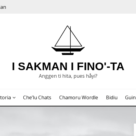
dan
I SAKMAN I FINO'-TA
Anggen ti hita, pues håyi?
toria
Che’lu Chats
Chamoru Wordle
Bidiu
Gui