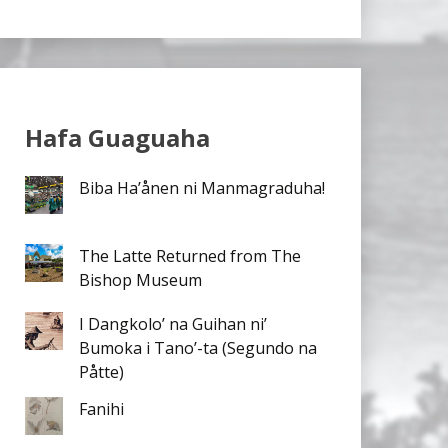
Hafa Guaguaha
Biba Ha’ånen ni Manmagraduha!
The Latte Returned from The
Bishop Museum
I Dangkolo’ na Guihan ni’
Bumoka i Tano’-ta (Segundo na
Påtte)
Fanihi