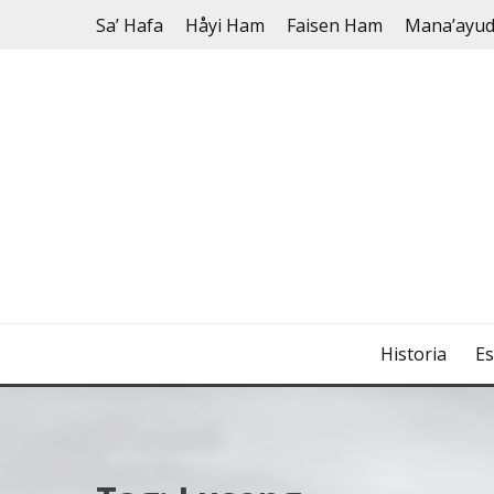
Skip
Sa’ Hafa
Håyi Ham
Faisen Ham
Mana’ayu
to
content
Historia
Es