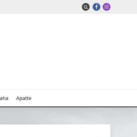
naha
Apatte