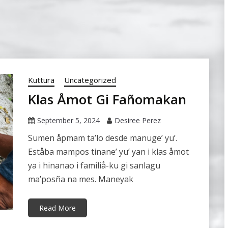
Kuttura
Uncategorized
Klas Åmot Gi Fañomakan
September 5, 2024
Desiree Perez
Sumen åpmam ta’lo desde manuge’ yu’.
Eståba mampos tinane’ yu’ yan i klas åmot
ya i hinanao i familiå-ku gi sanlagu
ma’posña na mes. Maneyak
Read More